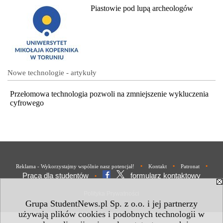
Piastowie pod lupą archeologów
Nowe technologie - artykuły
Przełomowa technologia pozwoli na zmniejszenie wykluczenia
cyfrowego
•
•
•
Reklama - Wykorzystajmy wspólnie nasz potencjał!
Kontakt
Patronat
Praca dla studentów
formularz kontaktowy
•
Polityka Prywatności
Grupa StudentNews.pl Sp. z o.o. i jej partnerzy
używają plików cookies i podobnych technologii w