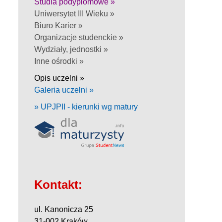
Studia podyplomowe »
Uniwersytet III Wieku »
Biuro Karier »
Organizacje studenckie »
Wydziały, jednostki »
Inne ośrodki »
Opis uczelni »
Galeria uczelni »
» UPJPII - kierunki wg matury
Kontakt:
ul. Kanonicza 25
31-002 Kraków