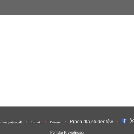
Praca dla studentów
•
•
•
•
nasz potencjał!
Kontakt
Patronat
Polityka Prywatności