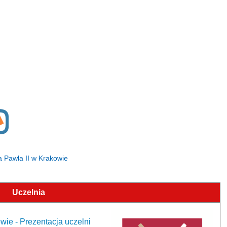
na Pawła II
w Krakowie
Uczelnia
owie
- Prezentacja uczelni