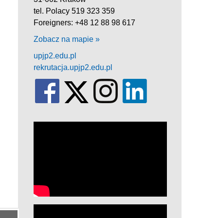
tel. Polacy 519 323 359
Foreigners: +48 12 88 98 617
Zobacz na mapie »
upjp2.edu.pl
rekrutacja.upjp2.edu.pl