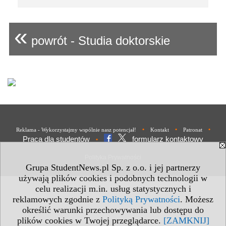
«
powrót - Studia doktorskie
•
•
•
Reklama - Wykorzystajmy wspólnie nasz potencjał!
Kontakt
Patronat
Praca dla studentów
formularz kontaktowy
•
Polityka Prywatności
Grupa StudentNews.pl Sp. z o.o. i jej partnerzy
używają plików cookies i podobnych technologii w
celu realizacji m.in. usług statystycznych i
reklamowych zgodnie z
Polityką Prywatności
. Możesz
określić warunki przechowywania lub dostępu do
plików cookies w Twojej przeglądarce.
[ZAMKNIJ]