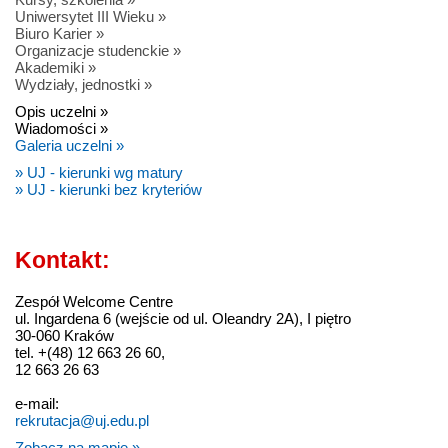
Uniwersytet III Wieku »
Biuro Karier »
Organizacje studenckie »
Akademiki »
Wydziały, jednostki »
Opis uczelni »
Wiadomości »
Galeria uczelni »
» UJ - kierunki wg matury
» UJ - kierunki bez kryteriów
Kontakt:
Zespół Welcome Centre
ul. Ingardena 6 (wejście od ul. Oleandry 2A), I piętro
30-060 Kraków
tel. +(48) 12 663 26 60,
12 663 26 63
e-mail:
rekrutacja@uj.edu.pl
Zobacz na mapie »