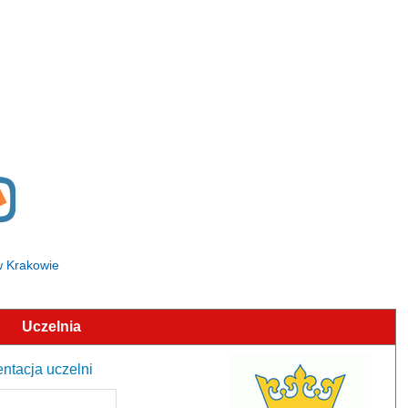
 w Krakowie
Uczelnia
entacja uczelni