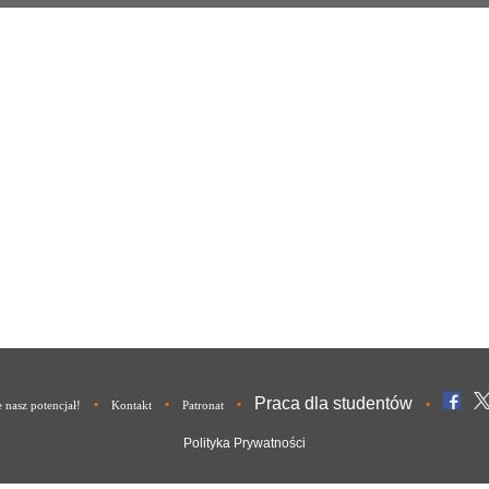
Praca dla studentów
•
•
•
•
nasz potencjał!
Kontakt
Patronat
Polityka Prywatności