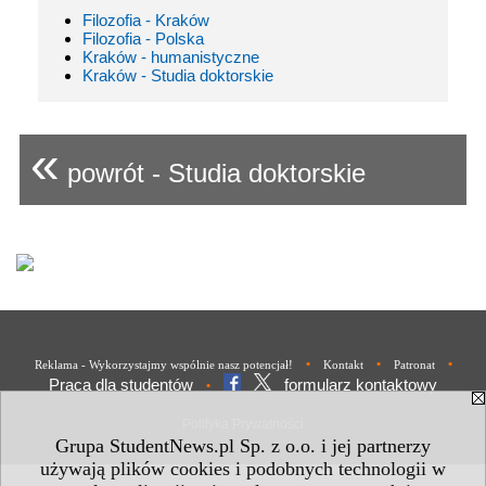
Filozofia - Kraków
Filozofia - Polska
Kraków - humanistyczne
Kraków - Studia doktorskie
«
powrót - Studia doktorskie
•
•
•
Reklama - Wykorzystajmy wspólnie nasz potencjał!
Kontakt
Patronat
Praca dla studentów
formularz kontaktowy
•
Polityka Prywatności
Grupa StudentNews.pl Sp. z o.o. i jej partnerzy
używają plików cookies i podobnych technologii w