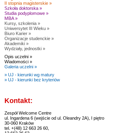
II stopnia magisterskie »
Szkoła doktorska »
Studia podyplomowe »
MBA »
Kursy, szkolenia »
Uniwersytet III Wieku »
Biuro Karier »
Organizacje studenckie »
Akademiki »
Wydziały, jednostki »
Opis uczelni »
Wiadomości »
Galeria uczelni »
» UJ - kierunki wg matury
» UJ - kierunki bez kryteriów
Kontakt:
Zespół Welcome Centre
ul. Ingardena 6 (wejście od ul. Oleandry 2A), I piętro
30-060 Kraków
tel. +(48) 12 663 26 60,