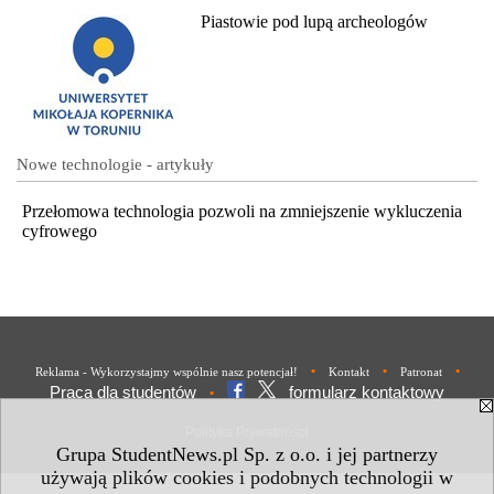
Piastowie pod lupą archeologów
Nowe technologie - artykuły
Przełomowa technologia pozwoli na zmniejszenie wykluczenia
cyfrowego
•
•
•
Reklama - Wykorzystajmy wspólnie nasz potencjał!
Kontakt
Patronat
Praca dla studentów
formularz kontaktowy
•
Polityka Prywatności
Grupa StudentNews.pl Sp. z o.o. i jej partnerzy
używają plików cookies i podobnych technologii w