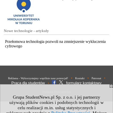
Nowe technologie - artykuły
Przełomowa technologia pozwoli na zmniejszenie wykluczenia
cyfrowego
•
•
•
Reklama - Wykorzystajmy wspólnie nasz potencjał!
Kontakt
Patronat
Praca dla studentów
formularz kontaktowy
•
Polityka Prywatności
Grupa StudentNews.pl Sp. z o.o. i jej partnerzy
używają plików cookies i podobnych technologii w
celu realizacji m.in. usług statystycznych i