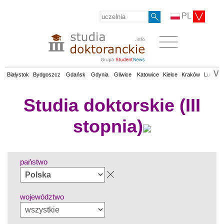
PL
V
Białystok
Bydgoszcz
Gdańsk
Gdynia
Gliwice
Katowice
Kielce
Kraków
Lublin
Studia doktorskie (III
stopnia)
państwo
województwo