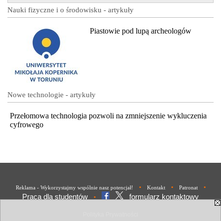
Nauki fizyczne i o środowisku - artykuły
Piastowie pod lupą archeologów
Nowe technologie - artykuły
Przełomowa technologia pozwoli na zmniejszenie wykluczenia
cyfrowego
•
•
•
Reklama - Wykorzystajmy wspólnie nasz potencjał!
Kontakt
Patronat
Praca dla studentów
formularz kontaktowy
•
Polityka Prywatności