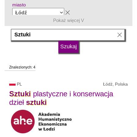
miasto
Pokaż więcej V
grupa kierunków
język
Znalezionych: 4
typ uczelni
PL
Łódź, Polska
status uczelni
Sztuki
plastyczne i konserwacja
dzieł
sztuki