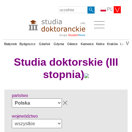
PL
V
Białystok
Bydgoszcz
Gdańsk
Gdynia
Gliwice
Katowice
Kielce
Kraków
Lublin
Studia doktorskie (III
stopnia)
państwo
województwo