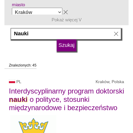
miasto
Pokaż więcej V
grupa kierunków
język
Znalezionych: 45
typ uczelni
PL
Kraków, Polska
status uczelni
Interdyscyplinarny program doktorski
nauki
o polityce, stosunki
międzynarodowe i bezpieczeństwo