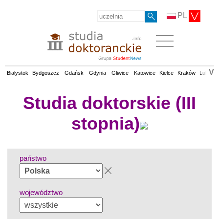
PL
V
Białystok
Bydgoszcz
Gdańsk
Gdynia
Gliwice
Katowice
Kielce
Kraków
Lublin
Studia doktorskie (III
stopnia)
państwo
województwo