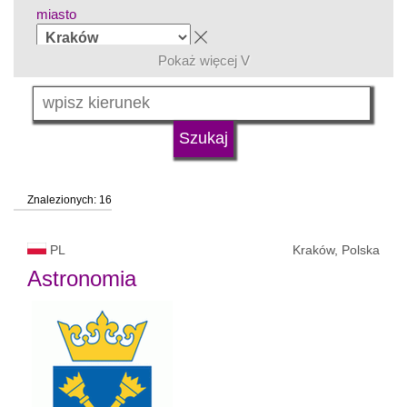
miasto
Pokaż więcej V
grupa kierunków
język
Znalezionych: 16
typ uczelni
PL
Kraków, Polska
status uczelni
Astronomia