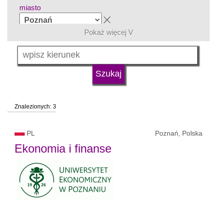
miasto
Pokaż więcej V
grupa kierunków
język
Znalezionych: 3
typ uczelni
PL
Poznań, Polska
status uczelni
Ekonomia i finanse