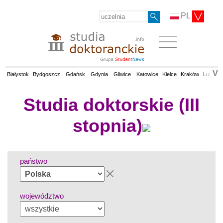
PL
V
Białystok
Bydgoszcz
Gdańsk
Gdynia
Gliwice
Katowice
Kielce
Kraków
Lublin
Studia doktorskie (III
stopnia)
państwo
województwo