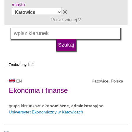
miasto
Pokaż więcej V
grupa kierunków
język
Znalezionych: 1
typ uczelni
EN
Katowice, Polska
status uczelni
Ekonomia i finanse
grupa kierunków:
ekonomiczne, administracyjne
Uniwersytet Ekonomiczny w Katowicach