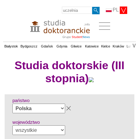
PL
V
Białystok
Bydgoszcz
Gdańsk
Gdynia
Gliwice
Katowice
Kielce
Kraków
Lublin
Studia doktorskie (III
stopnia)
państwo
województwo