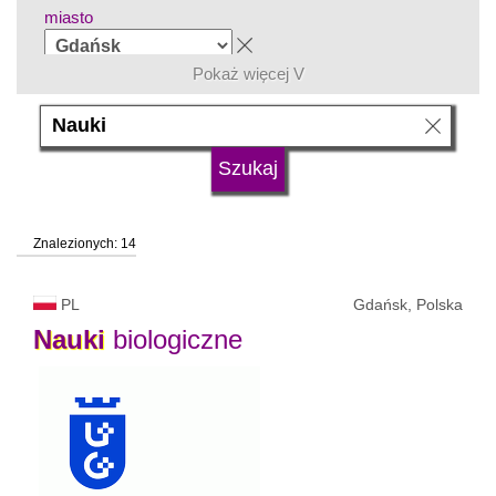
miasto
Pokaż więcej V
grupa kierunków
język
Znalezionych: 14
typ uczelni
PL
Gdańsk, Polska
status uczelni
Nauki
biologiczne