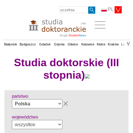
PL
V
Białystok
Bydgoszcz
Gdańsk
Gdynia
Gliwice
Katowice
Kielce
Kraków
Lublin
Studia doktorskie (III
stopnia)
państwo
województwo