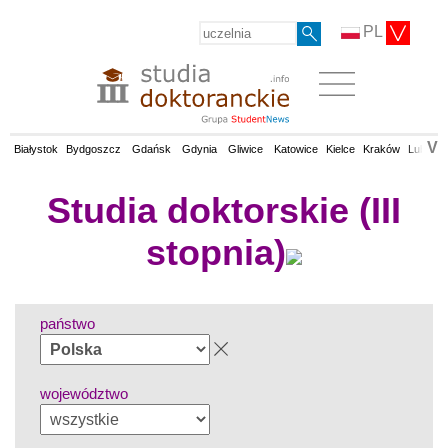
PL
V
Białystok
Bydgoszcz
Gdańsk
Gdynia
Gliwice
Katowice
Kielce
Kraków
Lublin
Studia doktorskie (III
stopnia)
państwo
województwo