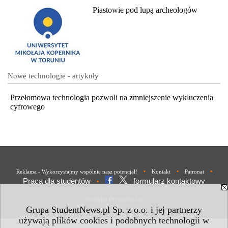
Piastowie pod lupą archeologów
Nowe technologie - artykuły
Przełomowa technologia pozwoli na zmniejszenie wykluczenia
cyfrowego
•
•
•
Reklama - Wykorzystajmy wspólnie nasz potencjał!
Kontakt
Patronat
Praca dla studentów
formularz kontaktowy
•
Polityka Prywatności
Grupa StudentNews.pl Sp. z o.o. i jej partnerzy
używają plików cookies i podobnych technologii w