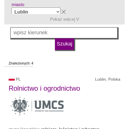
miasto
Pokaż więcej V
grupa kierunków
język
Znalezionych: 4
typ uczelni
PL
Lublin, Polska
status uczelni
Rolnictwo i ogrodnictwo
grupa kierunków:
rolnicze, leśnictwo i rybactwo,