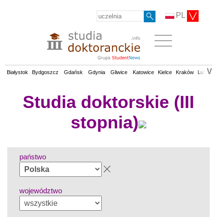
PL
V
Białystok
Bydgoszcz
Gdańsk
Gdynia
Gliwice
Katowice
Kielce
Kraków
Lublin
Studia doktorskie (III
stopnia)
państwo
województwo