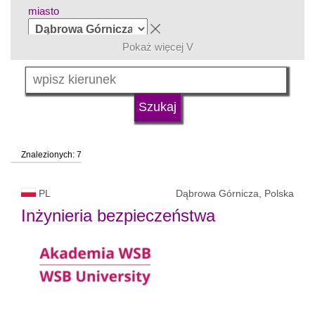
miasto
Pokaż więcej V
grupa kierunków
język
Znalezionych: 7
typ uczelni
PL
Dąbrowa Górnicza, Polska
status uczelni
Inżynieria bezpieczeństwa