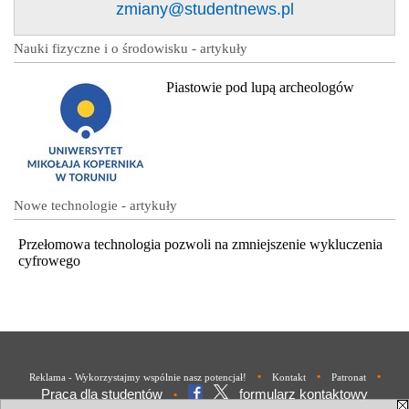
zmiany@studentnews.pl
Nauki fizyczne i o środowisku - artykuły
Piastowie pod lupą archeologów
Nowe technologie - artykuły
Przełomowa technologia pozwoli na zmniejszenie wykluczenia
cyfrowego
•
•
•
Reklama - Wykorzystajmy wspólnie nasz potencjał!
Kontakt
Patronat
Praca dla studentów
formularz kontaktowy
•