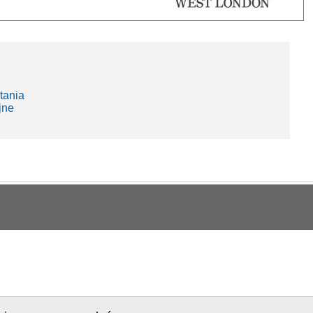
tania
jne