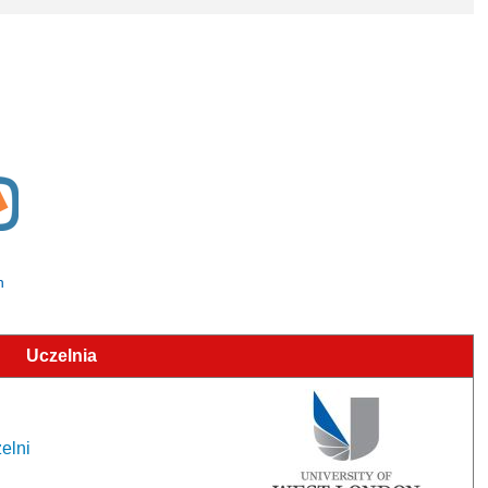
n
Uczelnia
elni