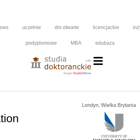
news
uczelnie
dni otwarte
licencjackie
inż
podyplomowe
MBA
edubaza
Londyn, Wielka Brytania
tion