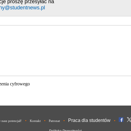
cje proszę przesyłać na
ny@studentnews.pl
zenia cyfrowego
Praca dla studentów
•
•
•
•
nasz potencjał!
Kontakt
Patronat