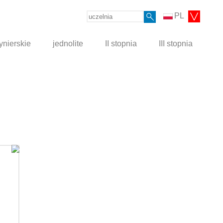
PL
ynierskie
jednolite
II stopnia
III stopnia