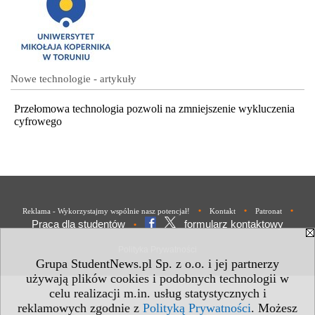
Nowe technologie - artykuły
Przełomowa technologia pozwoli na zmniejszenie wykluczenia
cyfrowego
•
•
•
Reklama - Wykorzystajmy wspólnie nasz potencjał!
Kontakt
Patronat
Praca dla studentów
formularz kontaktowy
•
Polityka Prywatności
Grupa StudentNews.pl Sp. z o.o. i jej partnerzy
używają plików cookies i podobnych technologii w
celu realizacji m.in. usług statystycznych i
reklamowych zgodnie z
Polityką Prywatności
. Możesz