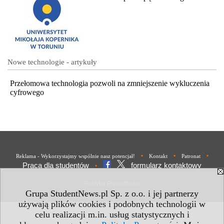
Nowe technologie - artykuły
Przełomowa technologia pozwoli na zmniejszenie wykluczenia
cyfrowego
•
•
•
Reklama - Wykorzystajmy wspólnie nasz potencjał!
Kontakt
Patronat
Praca dla studentów
formularz kontaktowy
•
Polityka Prywatności
Grupa StudentNews.pl Sp. z o.o. i jej partnerzy
używają plików cookies i podobnych technologii w
celu realizacji m.in. usług statystycznych i