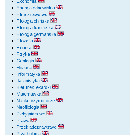
Ekonomia
Energia odnawialna
Filmoznawstwo
Filologia chińska
Filologia francuska
Filologia germańska
Filozofia
Finanse
Fizyka
Geologia
Historia
Informatyka
Italianistyka
Kierunek lekarski
Matematyka
Nauki przyrodnicze
Neofilologia
Pielęgniarstwo
Prawo
Przekładoznawstwo
Psychologia