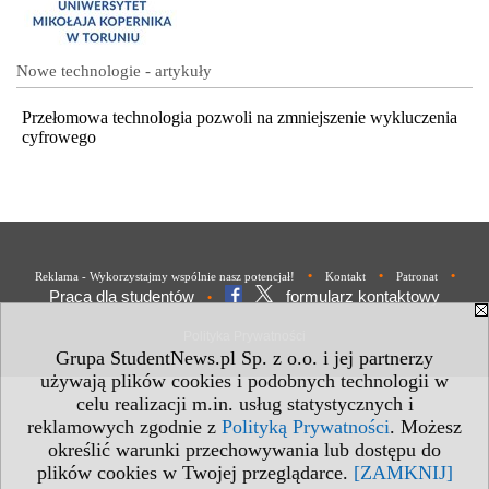
Nowe technologie - artykuły
Przełomowa technologia pozwoli na zmniejszenie wykluczenia
cyfrowego
•
•
•
Reklama - Wykorzystajmy wspólnie nasz potencjał!
Kontakt
Patronat
Praca dla studentów
formularz kontaktowy
•
Polityka Prywatności
Grupa StudentNews.pl Sp. z o.o. i jej partnerzy
używają plików cookies i podobnych technologii w
celu realizacji m.in. usług statystycznych i
reklamowych zgodnie z
Polityką Prywatności
. Możesz
określić warunki przechowywania lub dostępu do
plików cookies w Twojej przeglądarce.
[ZAMKNIJ]