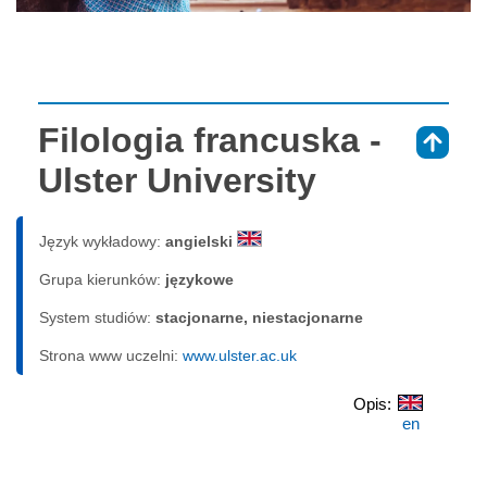
Filologia francuska -
⇑
Ulster University
Język wykładowy:
angielski
Grupa kierunków:
językowe
System studiów:
sta­cjo­nar­ne, nie­sta­cjo­nar­ne
Strona www uczelni:
www.ulster.ac.uk
Opis:
en