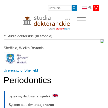
PL
« Studia doktorskie (III stopnia)
Sheffield, Wielka Brytania
University of Sheffield
Periodontics
Język wykładowy:
angielski
System studiów:
sta­cjo­nar­ne