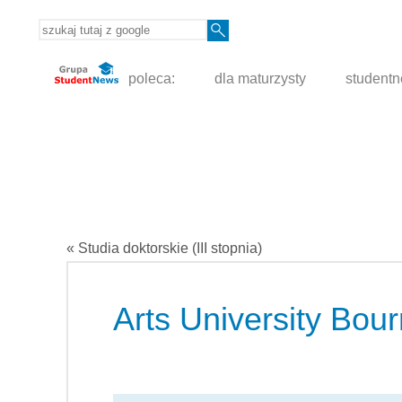
poleca:
dla maturzysty
student
« Studia doktorskie (III stopnia)
Arts University Bo