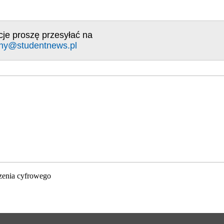
cje proszę przesyłać na
ny@studentnews.pl
zenia cyfrowego