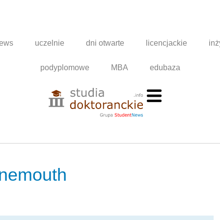
news
uczelnie
dni otwarte
licencjackie
inż
podyplomowe
MBA
edubaza
urnemouth