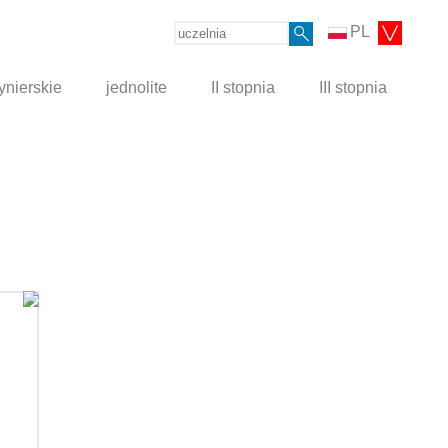
PL
ynierskie
jednolite
II stopnia
III stopnia