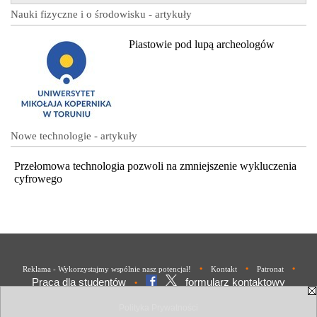
Nauki fizyczne i o środowisku - artykuły
Piastowie pod lupą archeologów
Nowe technologie - artykuły
Przełomowa technologia pozwoli na zmniejszenie wykluczenia
cyfrowego
•
•
•
Reklama - Wykorzystajmy wspólnie nasz potencjał!
Kontakt
Patronat
Praca dla studentów
formularz kontaktowy
•
Polityka Prywatności