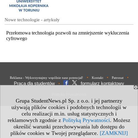
Nowe technologie - artykuły
Przełomowa technologia pozwoli na zmniejszenie wykluczenia
cyfrowego
•
•
•
Reklama - Wykorzystajmy wspólnie nasz potencjał!
Kontakt
Patronat
Praca dla studentów
formularz kontaktowy
•
Polityka Prywatności
Grupa StudentNews.pl Sp. z o.o. i jej partnerzy
używają plików cookies i podobnych technologii w
celu realizacji m.in. usług statystycznych i
reklamowych zgodnie z
Polityką Prywatności
. Możesz
określić warunki przechowywania lub dostępu do
plików cookies w Twojej przeglądarce.
[ZAMKNIJ]