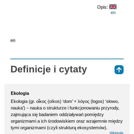
Opis:
en
en
Definicje i cytaty
⇑
Ekologia
Ekologia (gr. οἶκος (oíkos) ‘dom’ + λόγος (logos) ‘słowo,
nauka’) – nauka o strukturze i funkcjonowaniu przyrody,
zajmująca się badaniem oddziaływań pomiędzy
organizmami a ich środowiskiem oraz wzajemnie między
tymi organizmami (czyli strukturą ekosystemów).
Wikipedia