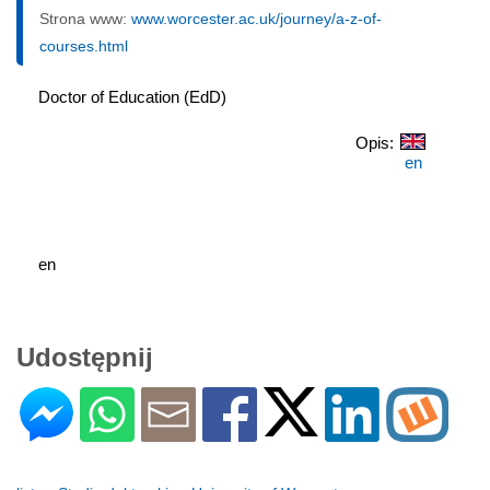
Strona www:
www.worcester.ac.uk/journey/a-z-of-
courses.html
Doctor of Education (EdD)
Opis:
en
en
Udostępnij