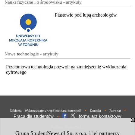
Nauki fizyczne i o środowisku - artykuły
Piastowie pod lupą archeologów
Nowe technologie - artykuły
Przełomowa technologia pozwoli na zmniejszenie wykluczenia
cyfrowego
•
•
•
Reklama - Wykorzystajmy wspólnie nasz potencjał!
Kontakt
Patronat
Praca dla studentów
formularz kontaktowy
•
Polityka Prywatności
Grupa StudentNews.pl Sp. z o.o. i jej partnerzy