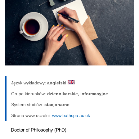
Język wykładowy:
angielski
Grupa kierunków:
dziennikarskie, informacyjne
System studiów:
sta­cjo­nar­ne
Strona www uczelni:
www.bathspa.ac.uk
Doctor of Philosophy (PhD)