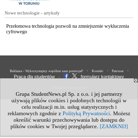
Nowe technologie - artykuły
Przełomowa technologia pozwoli na zmniejszenie wykluczenia
cyfrowego
•
•
•
Reklama - Wykorzystajmy wspólnie nasz potencjał!
Kontakt
Patronat
Praca dla studentów
formularz kontaktowy
•
Polityka Prywatności
Grupa StudentNews.pl Sp. z o.o. i jej partnerzy
używają plików cookies i podobnych technologii w
celu realizacji m.in. usług statystycznych i
reklamowych zgodnie z
Polityką Prywatności
. Możesz
określić warunki przechowywania lub dostępu do
plików cookies w Twojej przeglądarce.
[ZAMKNIJ]