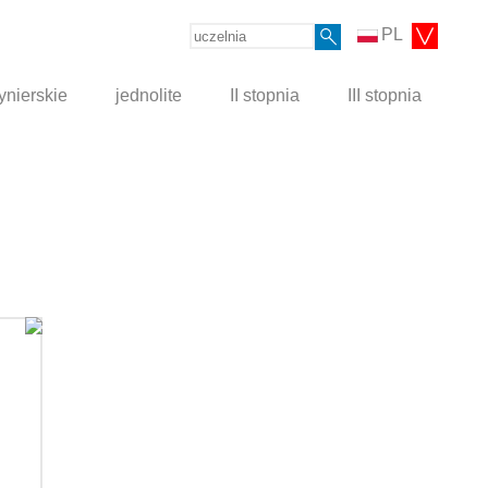
PL
ynierskie
jednolite
II stopnia
III stopnia