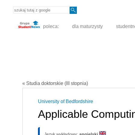
poleca:
dla maturzysty
student
« Studia doktorskie (III stopnia)
University of Bedfordshire
Applicable Computi
Język wykładowy:
angielski