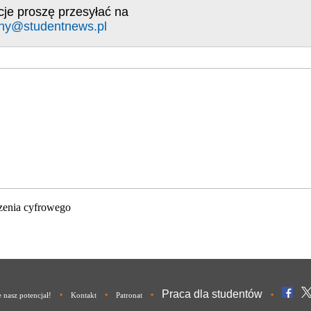
cje proszę przesyłać na
ny@studentnews.pl
zenia cyfrowego
Praca dla studentów
•
•
•
•
nasz potencjał!
Kontakt
Patronat