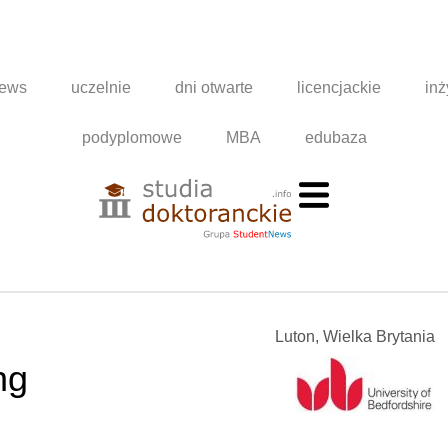
news
uczelnie
dni otwarte
licencjackie
inż
podyplomowe
MBA
edubaza
Luton, Wielka Brytania
ng