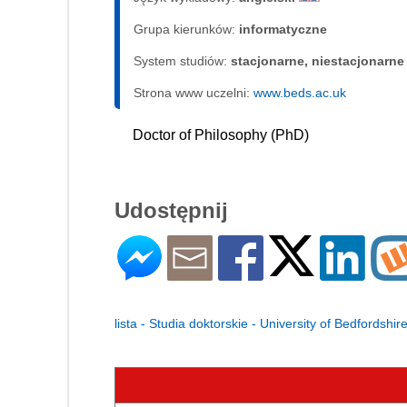
Grupa kierunków:
informatyczne
System studiów:
sta­cjo­nar­ne, nie­sta­cjo­nar­ne
Strona www uczelni:
www.beds.ac.uk
Doctor of Philosophy (PhD)
Udostępnij
lista - Studia doktorskie - University of Bedfordshir