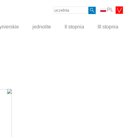
PL
ynierskie
jednolite
II stopnia
III stopnia