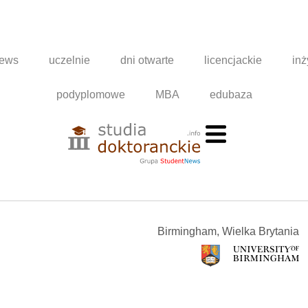
news
uczelnie
dni otwarte
licencjackie
inż
podyplomowe
MBA
edubaza
Birmingham, Wielka Brytania