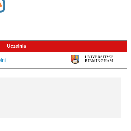
Uczelnia
lni