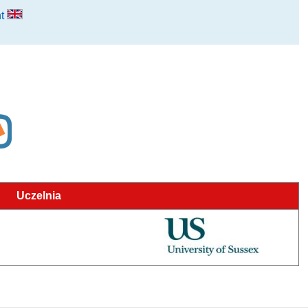
nt
Uczelnia