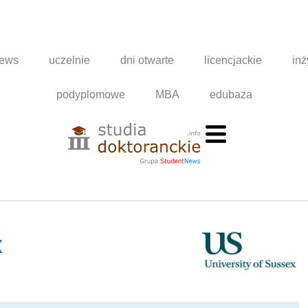
news
uczelnie
dni otwarte
licencjackie
inż
podyplomowe
MBA
edubaza
x