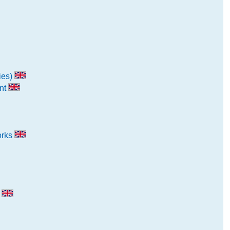
ies)
ent
orks
s