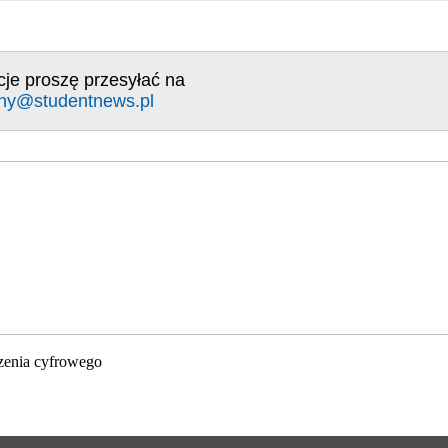
cje proszę przesyłać na
ny@studentnews.pl
zenia cyfrowego