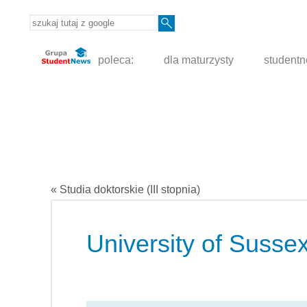
poleca:
dla maturzysty
student
« Studia doktorskie (III stopnia)
University of Susse