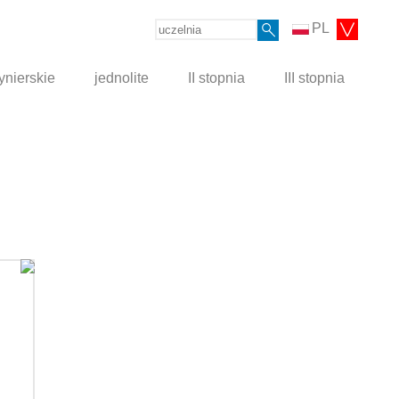
PL
ynierskie
jednolite
II stopnia
III stopnia