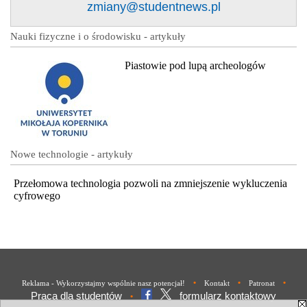
zmiany@studentnews.pl
Nauki fizyczne i o środowisku - artykuły
Piastowie pod lupą archeologów
Nowe technologie - artykuły
Przełomowa technologia pozwoli na zmniejszenie wykluczenia
cyfrowego
•
•
•
Reklama - Wykorzystajmy wspólnie nasz potencjał!
Kontakt
Patronat
Praca dla studentów
formularz kontaktowy
•