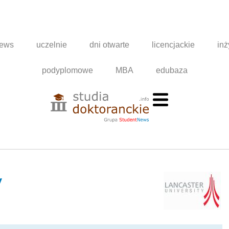
news
uczelnie
dni otwarte
licencjackie
inż
podyplomowe
MBA
edubaza
y