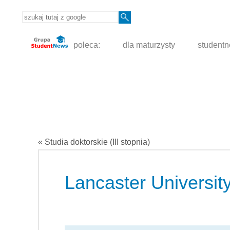
poleca:
dla maturzysty
student
« Studia doktorskie (III stopnia)
Lancaster Universit