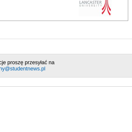
cje proszę przesyłać na
ny@studentnews.pl