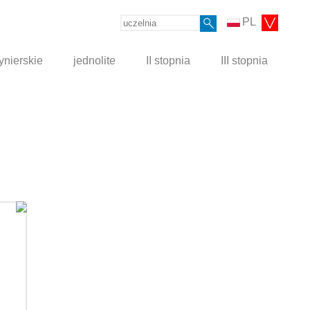
PL
ynierskie
jednolite
II stopnia
III stopnia