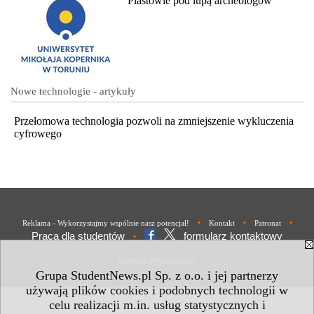
Piastowie pod lupą archeologów
Nowe technologie - artykuły
Przełomowa technologia pozwoli na zmniejszenie wykluczenia
cyfrowego
•
•
•
Reklama - Wykorzystajmy wspólnie nasz potencjał!
Kontakt
Patronat
Praca dla studentów
formularz kontaktowy
•
Polityka Prywatności
Grupa StudentNews.pl Sp. z o.o. i jej partnerzy
używają plików cookies i podobnych technologii w
celu realizacji m.in. usług statystycznych i