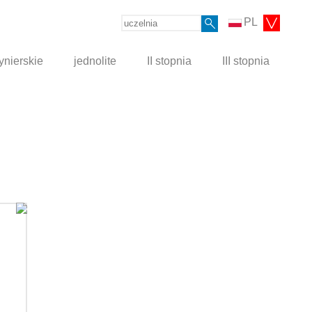
PL
ynierskie
jednolite
II stopnia
III stopnia