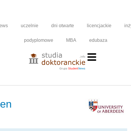
news
uczelnie
dni otwarte
licencjackie
inż
podyplomowe
MBA
edubaza
een