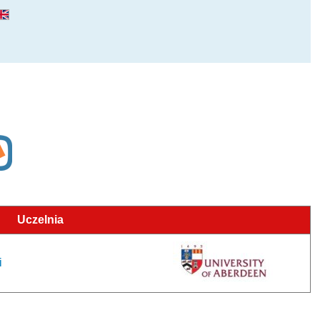
Uczelnia
i