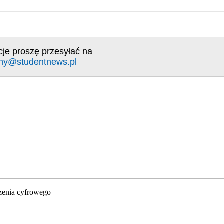
cje proszę przesyłać na
ny@studentnews.pl
zenia cyfrowego