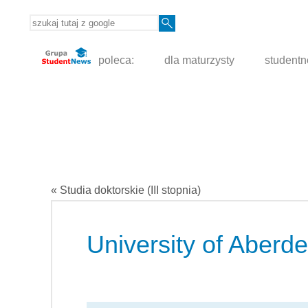
poleca:
dla maturzysty
student
« Studia doktorskie (III stopnia)
University of Aberd