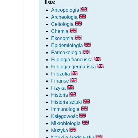
lista:
Antropologia
Archeologia
Celtologia
Chemia
Ekonomia
Epidemiologia
Farmakologia
Filologia francuska
Filologia germańska
Filozofia
Finanse
Fizyka
Historia
Historia sztuki
Immunologia
Księgowość
Mikrobiologia
Muzyka
Nauki o środowisku