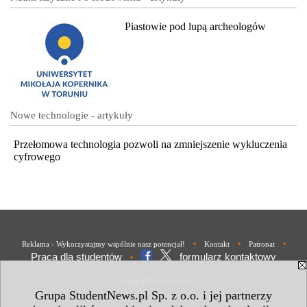
Piastowie pod lupą archeologów
Nowe technologie - artykuły
Przełomowa technologia pozwoli na zmniejszenie wykluczenia
cyfrowego
•
•
•
Reklama - Wykorzystajmy wspólnie nasz potencjał!
Kontakt
Patronat
Praca dla studentów
formularz kontaktowy
•
Polityka Prywatności
Grupa StudentNews.pl Sp. z o.o. i jej partnerzy