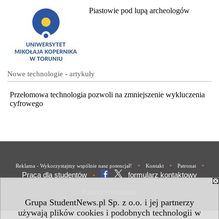
Piastowie pod lupą archeologów
Nowe technologie - artykuły
Przełomowa technologia pozwoli na zmniejszenie wykluczenia
cyfrowego
•
•
•
Reklama - Wykorzystajmy wspólnie nasz potencjał!
Kontakt
Patronat
Praca dla studentów
formularz kontaktowy
•
Polityka Prywatności
Grupa StudentNews.pl Sp. z o.o. i jej partnerzy
używają plików cookies i podobnych technologii w