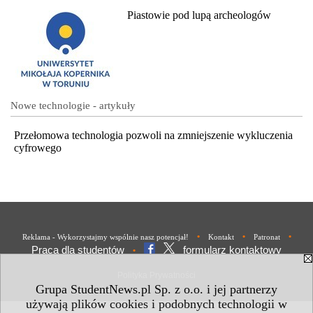
Piastowie pod lupą archeologów
Nowe technologie - artykuły
Przełomowa technologia pozwoli na zmniejszenie wykluczenia
cyfrowego
•
•
•
Reklama - Wykorzystajmy wspólnie nasz potencjał!
Kontakt
Patronat
Praca dla studentów
formularz kontaktowy
•
Polityka Prywatności
Grupa StudentNews.pl Sp. z o.o. i jej partnerzy
używają plików cookies i podobnych technologii w