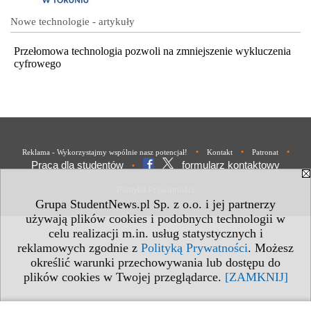
Nowe technologie - artykuły
Przełomowa technologia pozwoli na zmniejszenie wykluczenia
cyfrowego
•
•
•
Reklama - Wykorzystajmy wspólnie nasz potencjał!
Kontakt
Patronat
Praca dla studentów
formularz kontaktowy
•
Polityka Prywatności
Grupa StudentNews.pl Sp. z o.o. i jej partnerzy
używają plików cookies i podobnych technologii w
celu realizacji m.in. usług statystycznych i
reklamowych zgodnie z
Polityką Prywatności
. Możesz
określić warunki przechowywania lub dostępu do
plików cookies w Twojej przeglądarce.
[ZAMKNIJ]