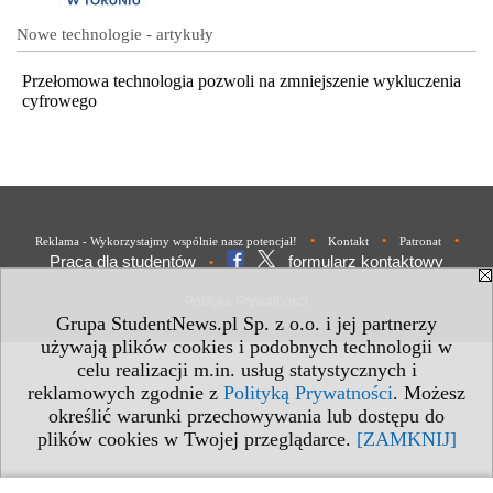
Nowe technologie - artykuły
Przełomowa technologia pozwoli na zmniejszenie wykluczenia
cyfrowego
•
•
•
Reklama - Wykorzystajmy wspólnie nasz potencjał!
Kontakt
Patronat
Praca dla studentów
formularz kontaktowy
•
Polityka Prywatności
Grupa StudentNews.pl Sp. z o.o. i jej partnerzy
używają plików cookies i podobnych technologii w
celu realizacji m.in. usług statystycznych i
reklamowych zgodnie z
Polityką Prywatności
. Możesz
określić warunki przechowywania lub dostępu do
plików cookies w Twojej przeglądarce.
[ZAMKNIJ]