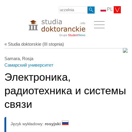
PL
« Studia doktorskie (III stopnia)
Samara, Rosja
Самарский университет
Электроника,
радиотехника и системы
связи
Język wykładowy:
rosyjski