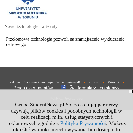
Nowe technologie - artykuły
Przełomowa technologia pozwoli na zmniejszenie wykluczenia
cyfrowego
•
•
•
Reklama - Wykorzystajmy wspólnie nasz potencjał!
Kontakt
Patronat
Praca dla studentów
formularz kontaktowy
•
Polityka Prywatności
Grupa StudentNews.pl Sp. z o.o. i jej partnerzy
używają plików cookies i podobnych technologii w
celu realizacji m.in. usług statystycznych i
reklamowych zgodnie z
Polityką Prywatności
. Możesz
określić warunki przechowywania lub dostępu do