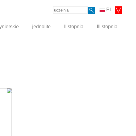
PL
ynierskie
jednolite
II stopnia
III stopnia