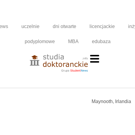
news
uczelnie
dni otwarte
licencjackie
inż
podyplomowe
MBA
edubaza
Maynooth, Irlandia