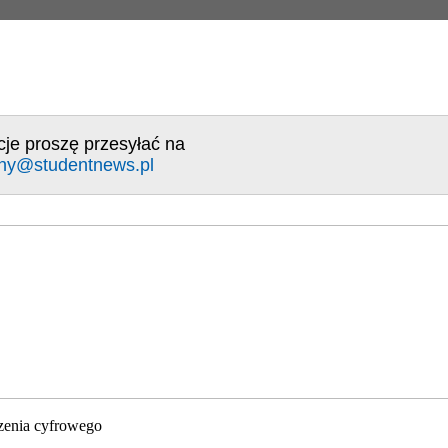
cje proszę przesyłać na
ny@studentnews.pl
zenia cyfrowego