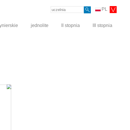
PL
ynierskie
jednolite
II stopnia
III stopnia