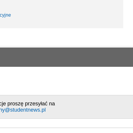
cyjne
cje proszę przesyłać na
ny@studentnews.pl