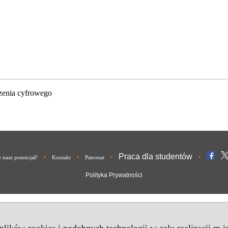
zenia cyfrowego
Praca dla studentów
•
•
•
•
nasz potencjał!
Kontakt
Patronat
Polityka Prywatności