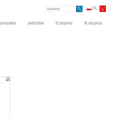
PL
ynierskie
jednolite
II stopnia
III stopnia