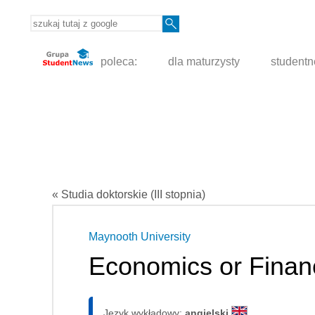
poleca:
dla maturzysty
student
« Studia doktorskie (III stopnia)
Maynooth University
Economics or Finan
Język wykładowy:
angielski