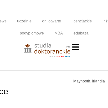
news
uczelnie
dni otwarte
licencjackie
inż
podyplomowe
MBA
edubaza
Maynooth, Irlandia
ce