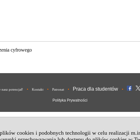
zenia cyfrowego
Praca dla studentów
•
•
•
•
nasz potencjał!
Kontakt
Patronat
Polityka Prywatności
 plików cookies i podobnych technologii w celu realizacji m.
 warunki przechowywania lub dostępu do plików cookies w Tw