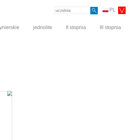
PL
ynierskie
jednolite
II stopnia
III stopnia