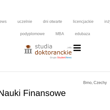
news
uczelnie
dni otwarte
licencjackie
inż
podyplomowe
MBA
edubaza
Brno, Czechy
Nauki Finansowe