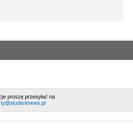
cje proszę przesyłać na
ny@studentnews.pl