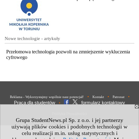
Nowe technologie - artykuły
Przełomowa technologia pozwoli na zmniejszenie wykluczenia
cyfrowego
•
•
•
Reklama - Wykorzystajmy wspólnie nasz potencjał!
Kontakt
Patronat
Praca dla studentów
formularz kontaktowy
•
Polityka Prywatności
Grupa StudentNews.pl Sp. z o.o. i jej partnerzy
używają plików cookies i podobnych technologii w
celu realizacji m.in. usług statystycznych i