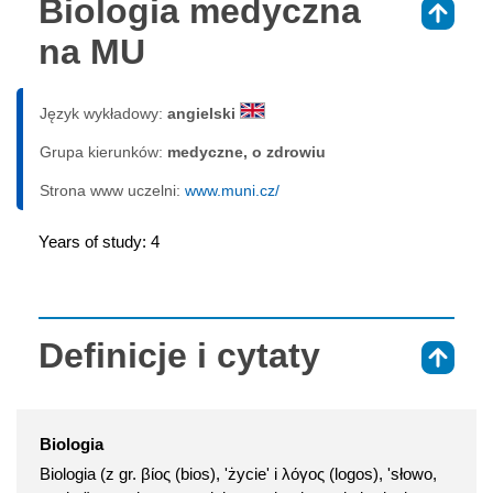
Biologia medyczna
⇑
na MU
Język wykładowy:
angielski
Grupa kierunków:
medyczne, o zdrowiu
Strona www uczelni:
www.muni.cz/
Years of study: 4
Definicje i cytaty
⇑
Biologia
Biologia (z gr. βίος (bios), 'życie' i λόγος (logos), 'słowo,