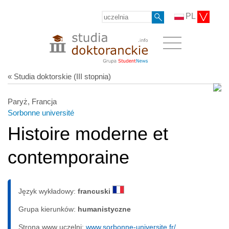
PL
« Studia doktorskie (III stopnia)
Paryż, Francja
Sorbonne université
Histoire moderne et
contemporaine
Język wykładowy:
francuski
Grupa kierunków:
humanistyczne
Strona www uczelni:
www.sorbonne-universite.fr/