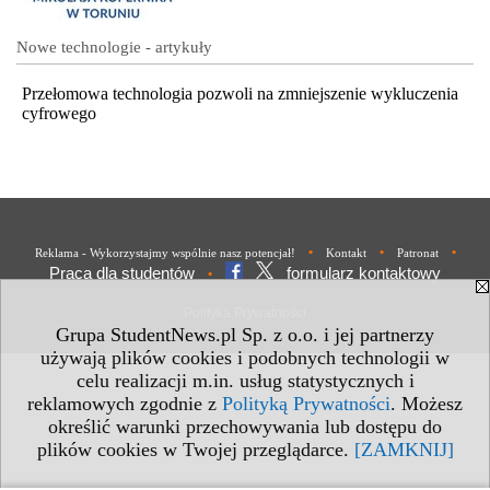
Nowe technologie - artykuły
Przełomowa technologia pozwoli na zmniejszenie wykluczenia
cyfrowego
•
•
•
Reklama - Wykorzystajmy wspólnie nasz potencjał!
Kontakt
Patronat
Praca dla studentów
formularz kontaktowy
•
Polityka Prywatności
Grupa StudentNews.pl Sp. z o.o. i jej partnerzy
używają plików cookies i podobnych technologii w
celu realizacji m.in. usług statystycznych i
reklamowych zgodnie z
Polityką Prywatności
. Możesz
określić warunki przechowywania lub dostępu do
plików cookies w Twojej przeglądarce.
[ZAMKNIJ]