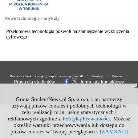
Nowe technologie - artykuły
Przełomowa technologia pozwoli na zmniejszenie wykluczenia
cyfrowego
•
•
•
Reklama - Wykorzystajmy wspólnie nasz potencjał!
Kontakt
Patronat
Praca dla studentów
formularz kontaktowy
•
Polityka Prywatności
Grupa StudentNews.pl Sp. z o.o. i jej partnerzy
używają plików cookies i podobnych technologii w
celu realizacji m.in. usług statystycznych i
reklamowych zgodnie z
Polityką Prywatności
. Możesz
określić warunki przechowywania lub dostępu do
plików cookies w Twojej przeglądarce.
[ZAMKNIJ]